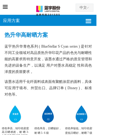
끀
中文
ꀅ
应用方案
끀
热升华高耐晒方案
蓝宇热升华青色系列 ( BlueStellar S Cyan series ) 是针对
不同工业领域对高品质热升华印花产品的色光与耐晒性
能的高要求而特意开发，该墨水通过严格的质呈管理和
先进的设备生产，以满足 用户对墨水高稳定 性和高色
泽度的质噩要求 。
该墨水适用千化纤面料或表面有聚酷涂层的面料，具体
可应用于墙布、外贸出口、品牌订单 ( Disney ) 、标准
对色等。
得色率高，转印色密度
得色率高，日晒较好，
得色率较低，转印色密
高日晒稍差，耐 晒 3-
耐 晒 5- 6 级
度低日晒好，耐晒 7 级