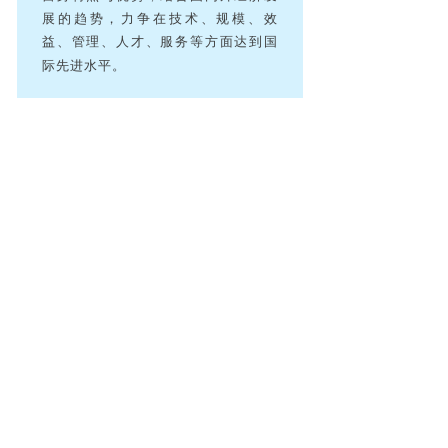
展的趋势，力争在技术、规模、效
益、管理、人才、服务等方面达到国
际先进水平。
LANYU
DIGITAL
微信号｜蓝宇股
份
抖音视频号｜蓝
宇股份
往期回顾
Past wonderful reviews